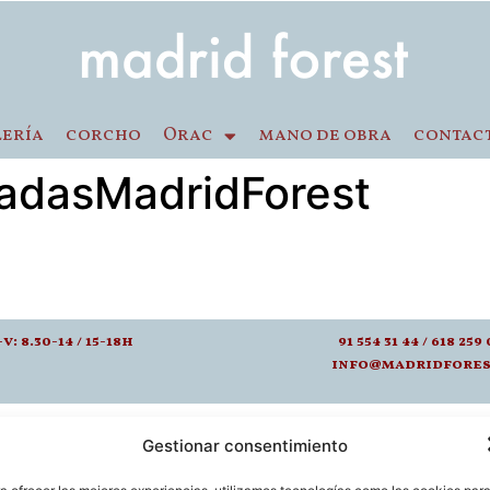
lería
corcho
Orac
mano de obra
contac
zadasMadridForest
-v: 8.30-14 / 15-18h
91 554 31 44 / 618 259 
info@madridfores
Gestionar consentimiento