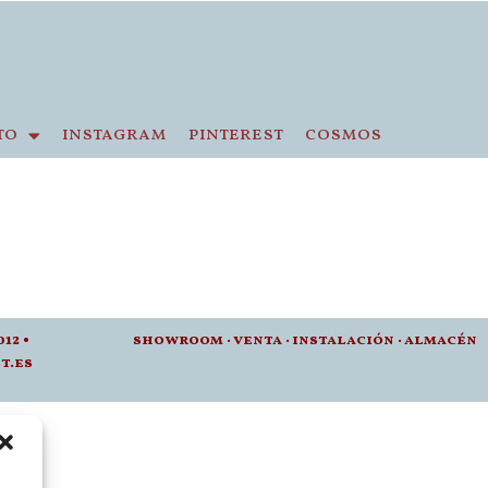
to
instagram
pinterest
cosmos
012 •
showroom
·
venta
·
instalación · a
lmacén
t.es