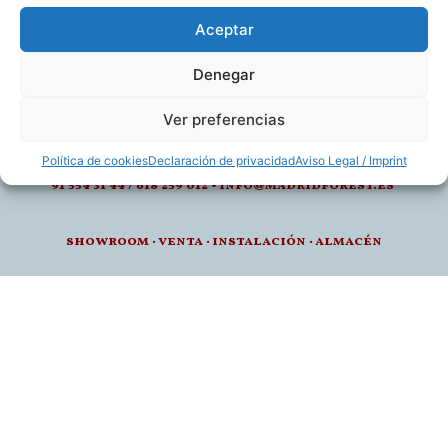
Aceptar
Denegar
calle de juan montalvo 5- 28040, madrid
Ver preferencias
l-v: 8.30-14 / 15-18h
Política de cookies
Declaración de privacidad
Aviso Legal / Imprint
91 554 31 44 / 618 259 012 • info@madridforest.es
showroom
·
venta
·
instalación · a
lmacén