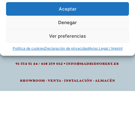
Aceptar
Denegar
calle de juan montalvo 5- 28040, madrid
Ver preferencias
l-v: 8.30-14 / 15-18h
Política de cookies
Declaración de privacidad
Aviso Legal / Imprint
91 554 31 44 / 618 259 012 • info@madridforest.es
showroom
·
venta
·
instalación · a
lmacén