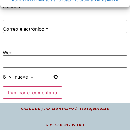
Política de cookies
Declaración de privacidad
Aviso Legal / Imprint
Nombre
*
Correo electrónico
*
Web
6
×
nueve
=
calle de juan montalvo 5- 28040, madrid
l-v: 8.30-14 / 15-18h