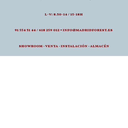
l-v: 8.30-14 / 15-18h
91 554 31 44 / 618 259 012 • info@madridforest.es
showroom
·
venta
·
instalación · a
lmacén