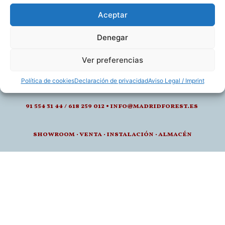
Aceptar
Denegar
calle de juan montalvo 5- 28040, madrid
Ver preferencias
l-v: 8.30-14 / 15-18h
Política de cookies
Declaración de privacidad
Aviso Legal / Imprint
91 554 31 44 / 618 259 012 • info@madridforest.es
showroom
·
venta
·
instalación · a
lmacén