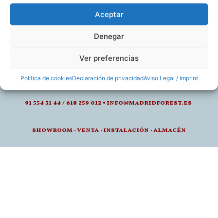
Aceptar
Denegar
calle de juan montalvo 5- 28040, madrid
Ver preferencias
l-v: 8.30-14 / 15-18h
Política de cookies
Declaración de privacidad
Aviso Legal / Imprint
91 554 31 44 / 618 259 012 • info@madridforest.es
showroom
·
venta
·
instalación · a
lmacén