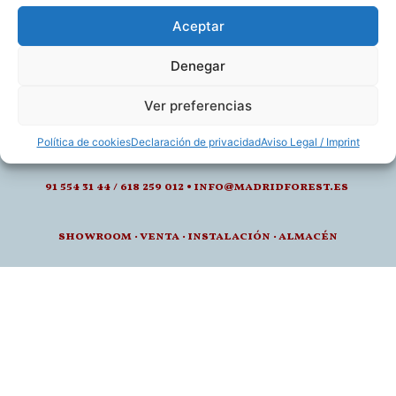
Aceptar
Denegar
calle de juan montalvo 5- 28040, madrid
Ver preferencias
l-v: 8.30-14 / 15-18h
Política de cookies
Declaración de privacidad
Aviso Legal / Imprint
91 554 31 44 / 618 259 012 • info@madridforest.es
showroom
·
venta
·
instalación · a
lmacén