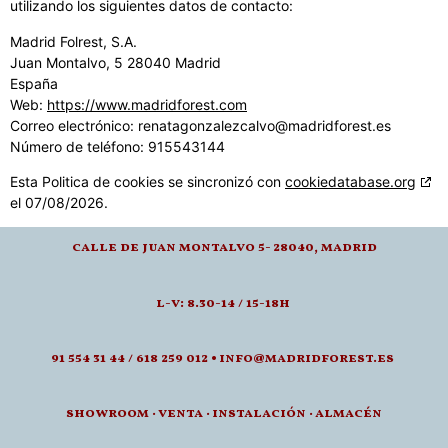
utilizando los siguientes datos de contacto:
Madrid Folrest, S.A.
Juan Montalvo, 5 28040 Madrid
España
Web:
https://www.madridforest.com
Correo electrónico:
renatagonzalezcalvo@
madridforest.es
Número de teléfono: 915543144
Esta Politica de cookies se sincronizó con
cookiedatabase.org
el 07/08/2026.
calle de juan montalvo 5- 28040, madrid
l-v: 8.30-14 / 15-18h
91 554 31 44 / 618 259 012 • info@madridforest.es
showroom
·
venta
·
instalación · a
lmacén