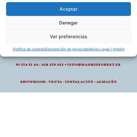
Aceptar
Denegar
calle de juan montalvo 5- 28040, madrid
Ver preferencias
l-v: 8.30-14 / 15-18h
Política de cookies
Declaración de privacidad
Aviso Legal / Imprint
91 554 31 44 / 618 259 012 • info@madridforest.es
showroom
·
venta
·
instalación · a
lmacén