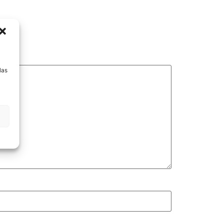
a
las