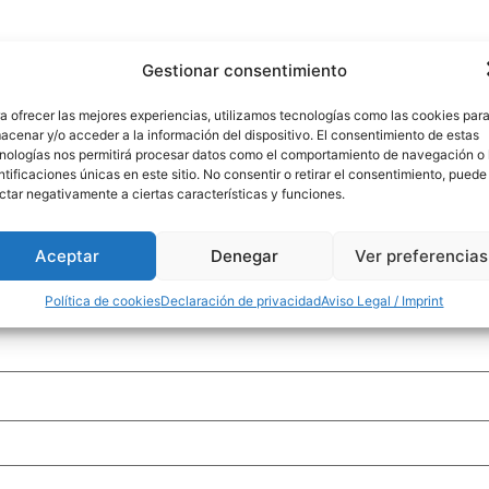
Gestionar consentimiento
blicada.
Los campos obligatorios están marcados con
*
a ofrecer las mejores experiencias, utilizamos tecnologías como las cookies par
acenar y/o acceder a la información del dispositivo. El consentimiento de estas
nologías nos permitirá procesar datos como el comportamiento de navegación o 
ntificaciones únicas en este sitio. No consentir o retirar el consentimiento, puede
ctar negativamente a ciertas características y funciones.
Aceptar
Denegar
Ver preferencias
Política de cookies
Declaración de privacidad
Aviso Legal / Imprint