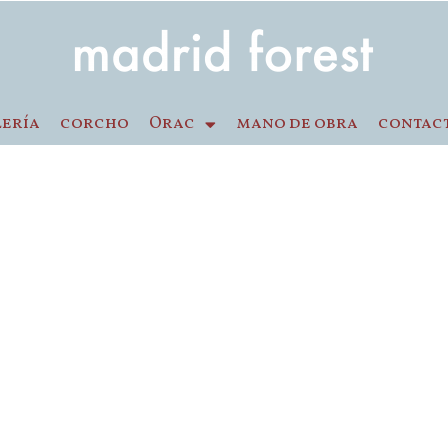
lería
corcho
Orac
mano de obra
contac