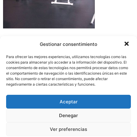
Deja una respuesta
Gestionar consentimiento
Tu dirección de correo electrónico no será publicada.
Para ofrecer las mejores experiencias, utilizamos tecnologías como las
Los campos obligatorios están marcados con
*
cookies para almacenar y/o acceder a la información del dispositivo. El
consentimiento de estas tecnologías nos permitirá procesar datos como
el comportamiento de navegación o las identificaciones únicas en este
Comentario
*
sitio. No consentir o retirar el consentimiento, puede afectar
negativamente a ciertas características y funciones.
Aceptar
Denegar
Ver preferencias