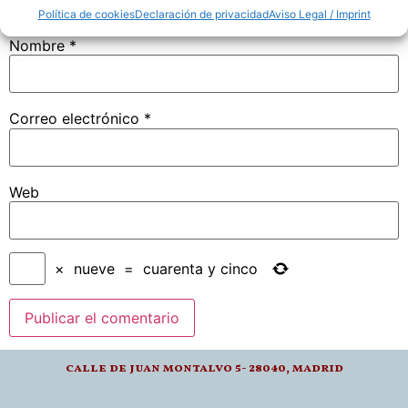
Política de cookies
Declaración de privacidad
Aviso Legal / Imprint
Nombre
*
Correo electrónico
*
Web
×
nueve
=
cuarenta y cinco
calle de juan montalvo 5- 28040, madrid