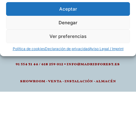
Aceptar
Denegar
calle de juan montalvo 5- 28040, madrid
Ver preferencias
l-v: 8.30-14 / 15-18h
Política de cookies
Declaración de privacidad
Aviso Legal / Imprint
91 554 31 44 / 618 259 012 • info@madridforest.es
showroom
·
venta
·
instalación · a
lmacén