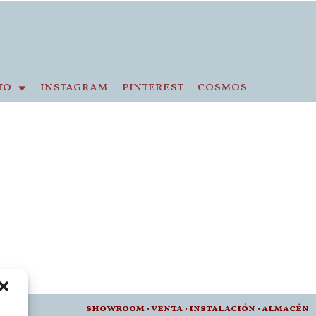
to
instagram
pinterest
cosmos
012 •
showroom
·
venta
·
instalación · a
lmacén