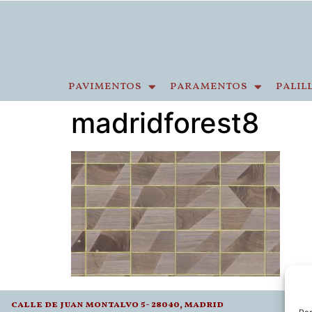
pavimentos
paramentos
palil
madridforest8
calle de juan montalvo 5- 28040, madrid
l