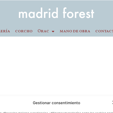
lería
corcho
Orac
mano de obra
contac
Gestionar consentimiento
-v: 8.30-14 / 15-18h
91 554 31 44 / 618 259 