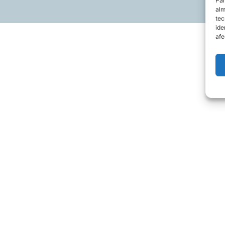
Par
alm
tec
ide
afe