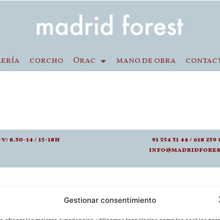
lería
corcho
Orac
mano de obra
contac
-v: 8.30-14 / 15-18h
91 554 31 44 / 618 259 
info@madridfores
Gestionar consentimiento