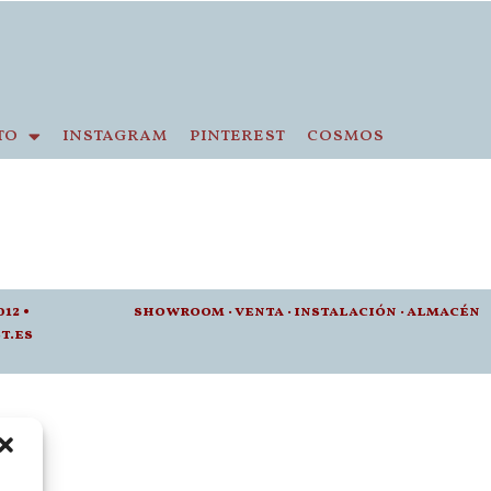
to
instagram
pinterest
cosmos
012 •
showroom
·
venta
·
instalación · a
lmacén
t.es