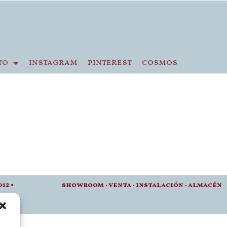
to
instagram
pinterest
cosmos
012 •
showroom
·
venta
·
instalación · a
lmacén
t.es