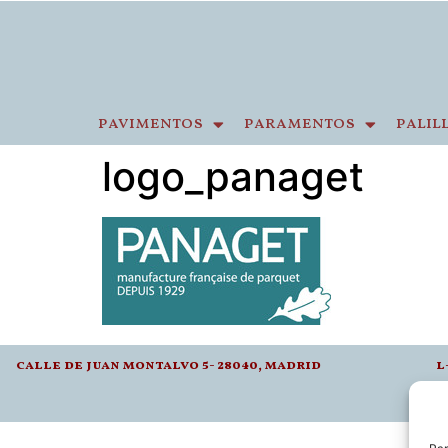
pavimentos
paramentos
palil
logo_panaget
calle de juan montalvo 5- 28040, madrid
l