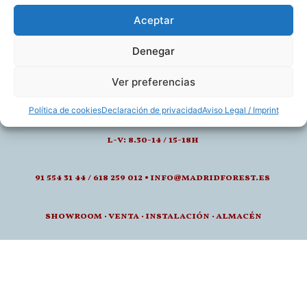
Aceptar
Denegar
Ver preferencias
calle de juan montalvo 5- 28040, madrid
Política de cookies
Declaración de privacidad
Aviso Legal / Imprint
l-v: 8.30-14 / 15-18h
91 554 31 44 / 618 259 012 • info@madridforest.es
showroom
·
venta
·
instalación · a
lmacén