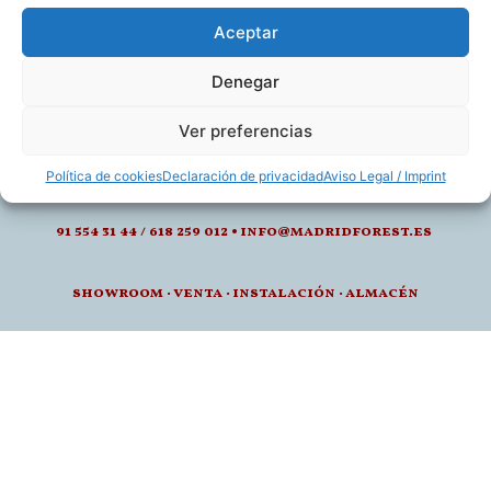
Aceptar
Denegar
calle de juan montalvo 5- 28040, madrid
Ver preferencias
l-v: 8.30-14 / 15-18h
Política de cookies
Declaración de privacidad
Aviso Legal / Imprint
91 554 31 44 / 618 259 012 • info@madridforest.es
showroom
·
venta
·
instalación · a
lmacén