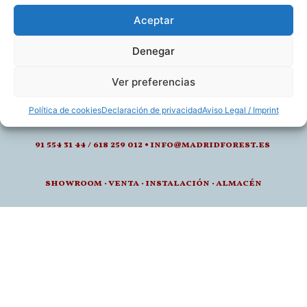
Aceptar
Denegar
calle de juan montalvo 5- 28040, madrid
Ver preferencias
l-v: 8.30-14 / 15-18h
Política de cookies
Declaración de privacidad
Aviso Legal / Imprint
91 554 31 44 / 618 259 012 • info@madridforest.es
showroom
·
venta
·
instalación · a
lmacén