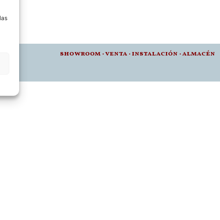
a
las
012 •
showroom
·
venta
·
instalación · a
lmacén
t.es