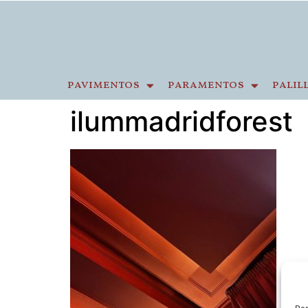
pavimentos
paramentos
palil
ilummadridforest