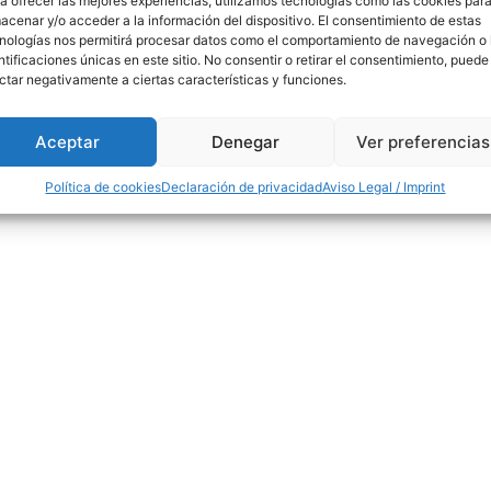
a ofrecer las mejores experiencias, utilizamos tecnologías como las cookies par
acenar y/o acceder a la información del dispositivo. El consentimiento de estas
nologías nos permitirá procesar datos como el comportamiento de navegación o 
ntificaciones únicas en este sitio. No consentir o retirar el consentimiento, puede
ctar negativamente a ciertas características y funciones.
-v: 8.30-14 / 15-18h
91 554 31 44 / 618 259 
Aceptar
Denegar
Ver preferencias
info@madridfores
Política de cookies
Declaración de privacidad
Aviso Legal / Imprint