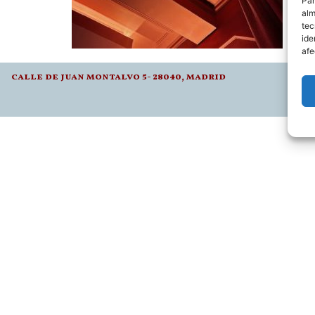
Par
alm
tec
ide
afe
calle de juan montalvo 5- 28040, madrid
l