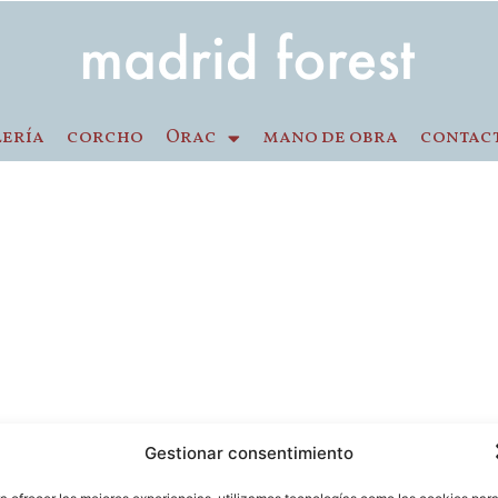
lería
corcho
Orac
mano de obra
contac
Gestionar consentimiento