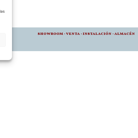
a
las
012 •
showroom
·
venta
·
instalación · a
lmacén
t.es