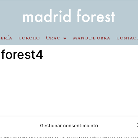
lería
corcho
Orac
mano de obra
contac
forest4
Gestionar consentimiento