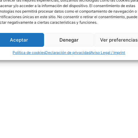
a ofrecer las mejores experiencias, utilizamos tecnologías como las cookies par
acenar y/o acceder a la información del dispositivo. El consentimiento de estas
nologías nos permitirá procesar datos como el comportamiento de navegación o 
ntificaciones únicas en este sitio. No consentir o retirar el consentimiento, puede
ctar negativamente a ciertas características y funciones.
-v: 8.30-14 / 15-18h
91 554 31 44 / 618 259 
Aceptar
Denegar
Ver preferencias
info@madridfores
Política de cookies
Declaración de privacidad
Aviso Legal / Imprint