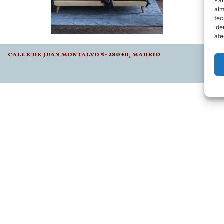
Par
alm
tec
ide
afe
calle de juan montalvo 5- 28040, madrid
l