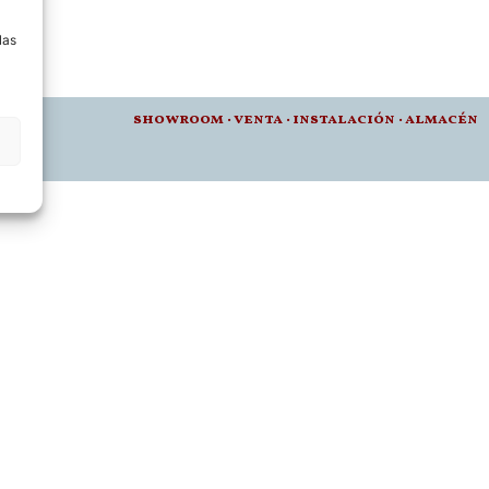
a
las
012 •
showroom
·
venta
·
instalación · a
lmacén
t.es