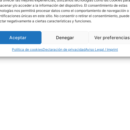
a ofrecer las mejores experiencias, utilizamos tecnologías como las cookies par
acenar y/o acceder a la información del dispositivo. El consentimiento de estas
nologías nos permitirá procesar datos como el comportamiento de navegación o 
ntificaciones únicas en este sitio. No consentir o retirar el consentimiento, puede
ctar negativamente a ciertas características y funciones.
-v: 8.30-14 / 15-18h
91 554 31 44 / 618 259 
Aceptar
Denegar
Ver preferencias
info@madridfores
Política de cookies
Declaración de privacidad
Aviso Legal / Imprint