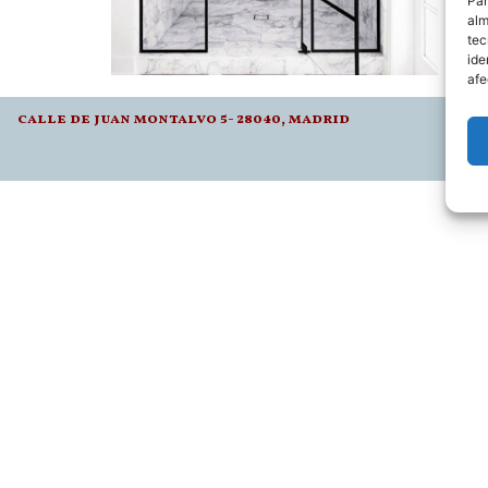
Par
alm
tec
ide
afe
calle de juan montalvo 5- 28040, madrid
l