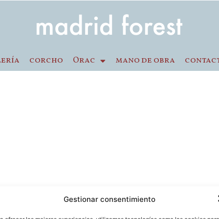
lería
corcho
Orac
mano de obra
contac
Gestionar consentimiento