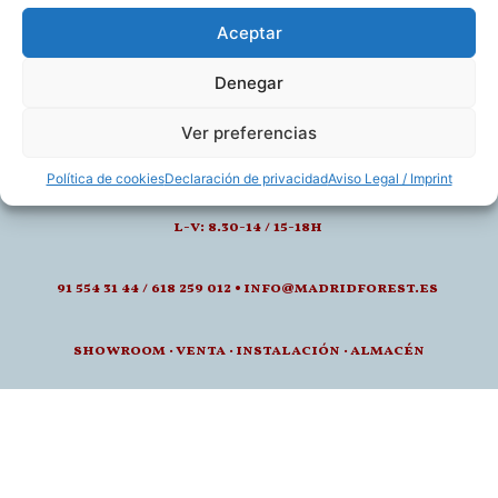
Aceptar
Denegar
Ver preferencias
calle de juan montalvo 5- 28040, madrid
Política de cookies
Declaración de privacidad
Aviso Legal / Imprint
l-v: 8.30-14 / 15-18h
91 554 31 44 / 618 259 012 • info@madridforest.es
showroom
·
venta
·
instalación · a
lmacén