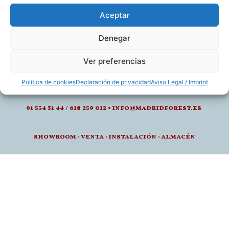
Aceptar
Denegar
calle de juan montalvo 5- 28040, madrid
Ver preferencias
l-v: 8.30-14 / 15-18h
Política de cookies
Declaración de privacidad
Aviso Legal / Imprint
91 554 31 44 / 618 259 012 • info@madridforest.es
showroom
·
venta
·
instalación · a
lmacén