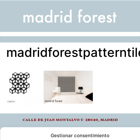
madridforestpatternti
calle de juan montalvo 5- 28040, madrid
Gestionar consentimiento
l-v: 8.30-14 / 15-18h