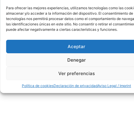
Para ofrecer las mejores experiencias, utilizamos tecnologías como las cook
almacenar y/o acceder a la información del dispositivo. El consentimiento de
91 554 31 44 / 618 259 012 • info@madridforest.es
tecnologías nos permitirá procesar datos como el comportamiento de navega
las identificaciones únicas en este sitio. No consentir o retirar el consentimie
puede afectar negativamente a ciertas características y funciones.
showroom
·
venta
·
instalación · a
lmacén
Aceptar
Denegar
Ver preferencias
Política de cookies
Declaración de privacidad
Aviso Legal / Imprint