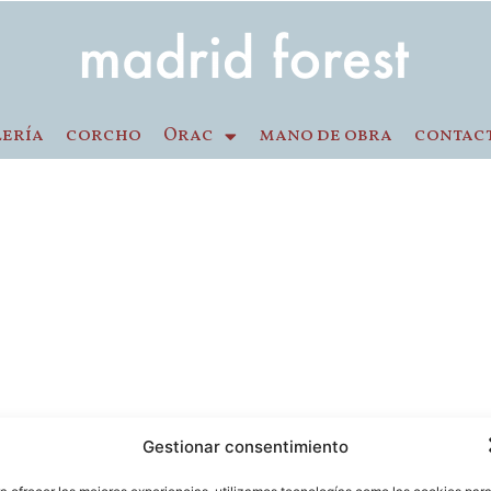
lería
corcho
Orac
mano de obra
contac
Gestionar consentimiento