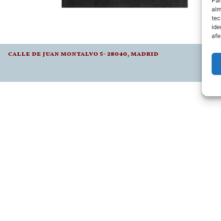
Par
alm
tec
ide
afe
calle de juan montalvo 5- 28040, madrid
l