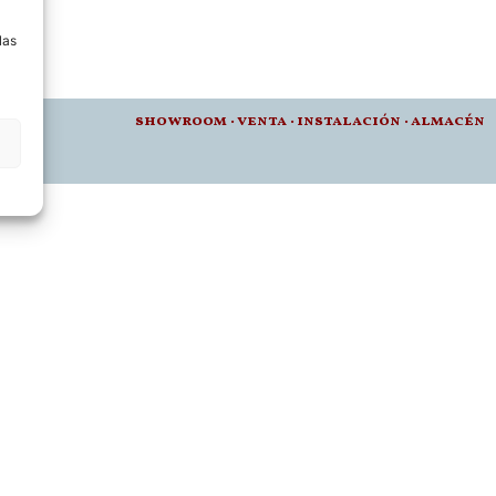
a
las
012 •
showroom
·
venta
·
instalación · a
lmacén
t.es