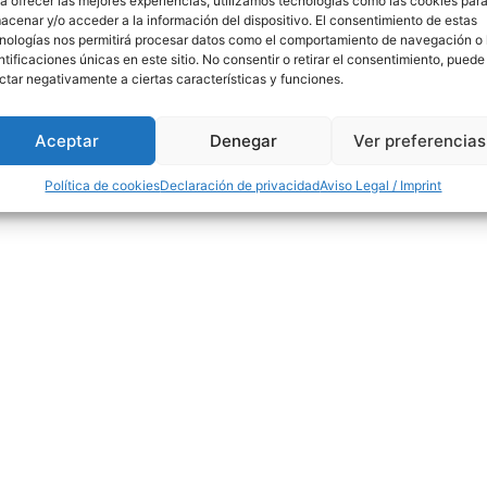
a ofrecer las mejores experiencias, utilizamos tecnologías como las cookies par
acenar y/o acceder a la información del dispositivo. El consentimiento de estas
nologías nos permitirá procesar datos como el comportamiento de navegación o 
ntificaciones únicas en este sitio. No consentir o retirar el consentimiento, puede
ctar negativamente a ciertas características y funciones.
-v: 8.30-14 / 15-18h
91 554 31 44 / 618 259 
Aceptar
Denegar
Ver preferencias
info@madridfores
Política de cookies
Declaración de privacidad
Aviso Legal / Imprint