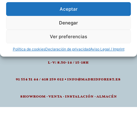
Aceptar
Denegar
Ver preferencias
calle de juan montalvo 5- 28040, madrid
Política de cookies
Declaración de privacidad
Aviso Legal / Imprint
l-v: 8.30-14 / 15-18h
91 554 31 44 / 618 259 012 • info@madridforest.es
showroom
·
venta
·
instalación · a
lmacén