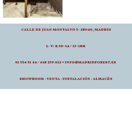
calle de juan montalvo 5- 28040, madrid
l-v: 8.30-14 / 15-18h
91 554 31 44 / 618 259 012 • info@madridforest.es
showroom
·
venta
·
instalación · a
lmacén