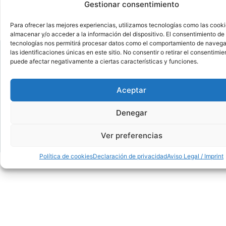
Gestionar consentimiento
Para ofrecer las mejores experiencias, utilizamos tecnologías como las cook
almacenar y/o acceder a la información del dispositivo. El consentimiento de
tecnologías nos permitirá procesar datos como el comportamiento de navega
calle de juan montalvo 5- 28040, madrid
las identificaciones únicas en este sitio. No consentir o retirar el consentimie
puede afectar negativamente a ciertas características y funciones.
l-v: 8.30-14 / 15-18h
Aceptar
91 554 31 44 / 618 259 012 • info@madridforest.es
Denegar
showroom
·
venta
·
instalación · a
lmacén
Ver preferencias
Política de cookies
Declaración de privacidad
Aviso Legal / Imprint