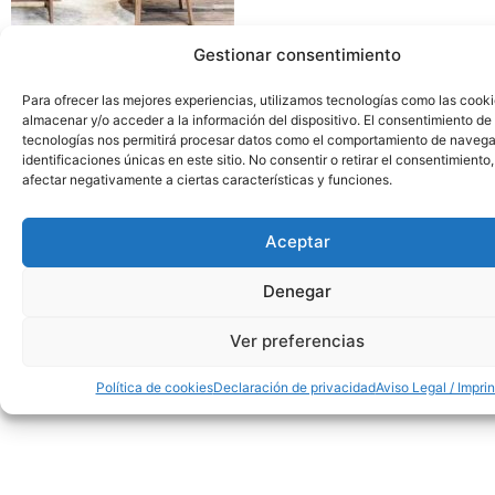
Gestionar consentimiento
Para ofrecer las mejores experiencias, utilizamos tecnologías como las cook
calle de juan montalvo 5- 28040, madrid
almacenar y/o acceder a la información del dispositivo. El consentimiento de
tecnologías nos permitirá procesar datos como el comportamiento de navega
identificaciones únicas en este sitio. No consentir o retirar el consentimiento
l-v: 8.30-14 / 15-18h
afectar negativamente a ciertas características y funciones.
91 554 31 44 / 618 259 012 • info@madridforest.es
Aceptar
Denegar
showroom
·
venta
·
instalación · a
lmacén
Ver preferencias
Política de cookies
Declaración de privacidad
Aviso Legal / Imprin