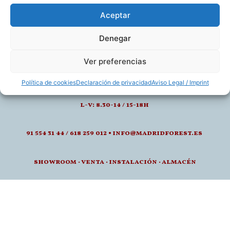
Aceptar
Denegar
Ver preferencias
calle de juan montalvo 5- 28040, madrid
Política de cookies
Declaración de privacidad
Aviso Legal / Imprint
l-v: 8.30-14 / 15-18h
91 554 31 44 / 618 259 012 • info@madridforest.es
showroom
·
venta
·
instalación · a
lmacén