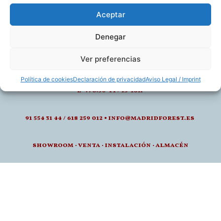
Aceptar
Denegar
Ver preferencias
calle de juan montalvo 5- 28040, madrid
inspiración Orac
Pinterest
Política de cookies
Declaración de privacidad
Aviso Legal / Imprint
l-v: 8.30-14 / 15-18h
91 554 31 44 / 618 259 012 • info@madridforest.es
showroom
·
venta
·
instalación · a
lmacén