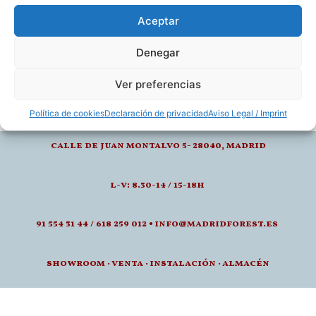
Resistencia al fuego B, S1, D0
Aceptar
Denegar
Ver preferencias
Política de cookies
Declaración de privacidad
Aviso Legal / Imprint
calle de juan montalvo 5- 28040, madrid
l-v: 8.30-14 / 15-18h
91 554 31 44 / 618 259 012 • info@madridforest.es
showroom
·
venta
·
instalación · a
lmacén