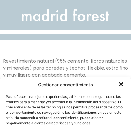
Revestimiento natural (95% cemento, fibras naturales
y minerales) para paredes y techos, flexible, extra fino
y muy ligero con acabado cemento.
Gestionar consentimiento
Válido para interior y exterior (gran estabilidad
dimensional).
Para ofrecer las mejores experiencias, utilizamos tecnologías como las
cookies para almacenar y/o acceder a la información del dispositivo. El
Formatos:
consentimiento de estas tecnologías nos permitirá procesar datos como
el comportamiento de navegación o las identificaciones únicas en este
1 x 0,5 m y 3mm de grosor
sitio. No consentir o retirar el consentimiento, puede afectar
negativamente a ciertas características y funciones.
Se coloca con adhesivo