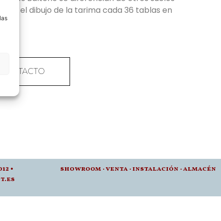
a
epite el dibujo de la tarima cada 36 tablas en
las
CONTACTO
012 •
showroom
·
venta
·
instalación · a
lmacén
t.es