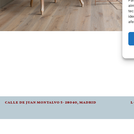
Par
alm
tec
ide
afe
calle de juan montalvo 5- 28040, madrid
l