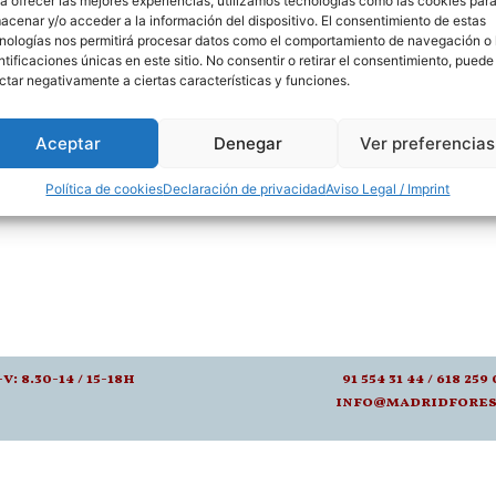
a ofrecer las mejores experiencias, utilizamos tecnologías como las cookies par
laminados por su impresión digital, que r
acenar y/o acceder a la información del dispositivo. El consentimiento de estas
nologías nos permitirá procesar datos como el comportamiento de navegación o 
vez de cada 8. Pregúntenos.
ntificaciones únicas en este sitio. No consentir o retirar el consentimiento, puede
ctar negativamente a ciertas características y funciones.
Aceptar
Denegar
Ver preferencias
Política de cookies
Declaración de privacidad
Aviso Legal / Imprint
-v: 8.30-14 / 15-18h
91 554 31 44 / 618 259 
info@madridfores