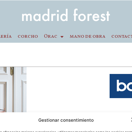
lería
corcho
Orac
mano de obra
contac
En Madrid Forest suministramos e instal
Gestionar consentimiento
Balterio, organizadas en 7 colecciones: 
Xperience, Impressio y Stretto. Los pavi