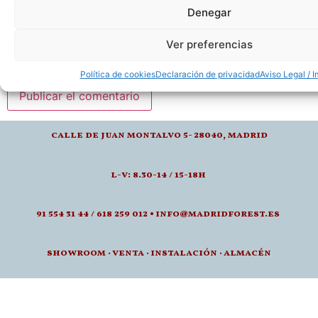
Denegar
Ver preferencias
×
2
=
doce
Política de cookies
Declaración de privacidad
Aviso Legal / I
calle de juan montalvo 5- 28040, madrid
l-v: 8.30-14 / 15-18h
91 554 31 44 / 618 259 012 • info@madridforest.es
showroom
·
venta
·
instalación · a
lmacén